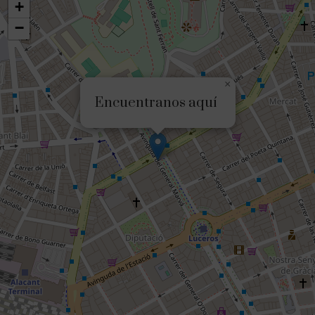
+
−
×
Encuentranos aquí