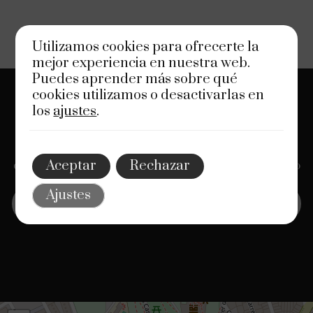
Utilizamos cookies para ofrecerte la
mejor experiencia en nuestra web.
Puedes aprender más sobre qué
cookies utilizamos o desactivarlas en
los
ajustes
.
Servicios Jurídicos de Calidad
En Belegal, ofrecemos asesoría legal integral
personalizada y de calidad, abarcando diversas áreas
Aceptar
Rechazar
del Derecho y las finanzas, con el respaldo de un equipo
de profesionales expertos. Confíe en nosotros.
Ajustes
Descubra más