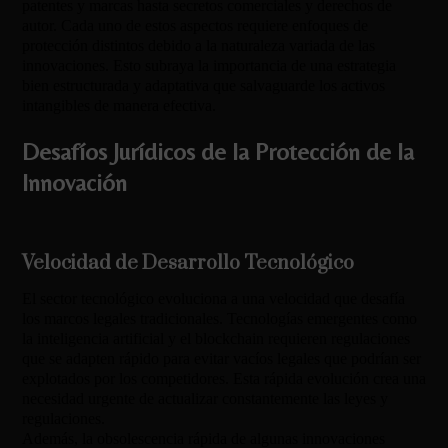
patentes y marcas hasta secretos comerciales y derechos de
autor. Cada uno de estos aspectos requiere enfoques de
protección distintos debido a la naturaleza variada de las
innovaciones. Esto subraya la importancia de una estrategia
bien estructurada y adaptativa que salvaguarde los activos
intangibles de manera efectiva.
Desafíos Jurídicos de la Protección de la
Innovación
Velocidad de Desarrollo Tecnológico
El sector tecnológico evoluciona a una velocidad que desafía
los marcos legales tradicionales. Tecnologías emergentes como
la inteligencia artificial y el blockchain requieren regulaciones
que se adapten rápido para evitar vacíos legales que podrían ser
explotados por los competidores. Esta rápida evolución crea una
necesidad urgente de actualizar constantemente las leyes y
regulaciones.
Además, la obsolescencia rápida de algunas innovaciones