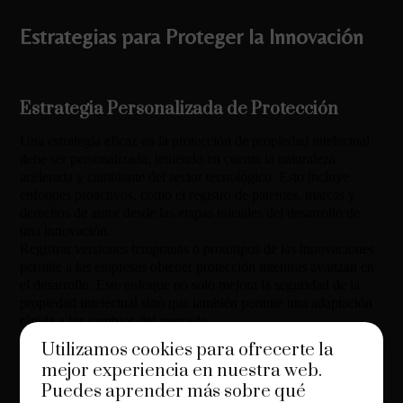
Estrategias para Proteger la Innovación
Estrategia Personalizada de Protección
Una estrategia eficaz en la protección de propiedad intelectual
debe ser personalizada, teniendo en cuenta la naturaleza
acelerada y cambiante del sector tecnológico. Esto incluye
enfoques proactivos, como el registro de patentes, marcas y
derechos de autor desde las etapas iniciales del desarrollo de
una innovación.
Registrar versiones tempranas o prototipos de las innovaciones
permite a las empresas obtener protección mientras avanzan en
el desarrollo. Este enfoque no solo mejora la seguridad de la
propiedad intelectual sino que también permite una adaptación
rápida a los cambios del mercado.
Utilizamos cookies para ofrecerte la
Uso de Licencias y Acuerdos de
mejor experiencia en nuestra web.
Confidencialidad
Puedes aprender más sobre qué