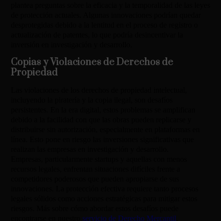
plantea preguntas sobre la eficacia y la temporalidad de las leyes
de protección actuales. Algunas innovaciones podrían quedar
desprotegidas debido a la lentitud en el proceso de registro o
actualización de patentes, lo que podría desincentivar la
inversión en investigación y desarrollo.
Copias y Violaciones de Derechos de
Propiedad
Las violaciones de los derechos de propiedad intelectual,
incluyendo la piratería y la copia ilegal, son desafíos
persistentes. En la era digital, estos problemas se amplifican
debido a la facilidad con que las obras pueden replicarse y
distribuirse sin autorización, especialmente en plataformas en
línea. Esto pone en riesgo las inversiones significativas que
realizan las empresas en investigación y desarrollo.
Empresas, particularmente startups y aquellas con menos
recursos legales, enfrentan situaciones difíciles frente a
competidores poderosos que pueden apropiarse de sus
innovaciones. La protección efectiva requiere tanto procesos
legales sólidos como acciones estratégicas para mitigar estos
riesgos. Más sobre cómo abordar estos desafíos puede
encontrarse en nuestro
servicio de Derecho Mercantil
.