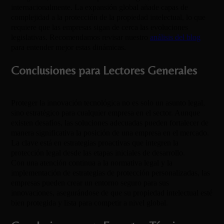
internacionalmente. La expansión global añade capas de
complejidad a la protección de la propiedad intelectual, lo que
requiere que las empresas sigan de cerca las evoluciones
legislativas. Recomendamos revisar nuestro
análisis del blog
para entender mejor estas dinámicas.
Conclusiones para Lectores Generales
Proteger la innovación tecnológica no es solo un asunto legal,
sino estratégico para cualquier empresa en el sector. Aunque
existen desafíos, las soluciones adecuadas pueden fortalecer de
manera significativa la posición de una empresa en el mercado.
La clave está en estrategias proactivas que integren la
protección legal desde las etapas iniciales de desarrollo.
Con una atención continua a la normativa legal y la
implementación de estrategias de protección personalizadas, las
empresas pueden crear un entorno seguro para sus
innovaciones, asegurándose de que su propiedad intelectual esté
bien protegida y lista para competir a nivel global.