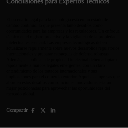
Conclusiones para Expertos Técnicos
El escenario legal para la tecnología está en un estado de
cambio continuo, lo que presenta tanto desafíos como
oportunidades para las empresas y los reguladores. Un enfoque
técnico en el registro proactivo y la vigilancia de la propiedad
intelectual es esencial. Las empresas tecnológicas deben
actualizarse regularmente sobre nuevos desarrollos regulatorios
internacionales y preparar estrategias de defensa robustas.
Además, las políticas de propiedad intelectual deben adaptarse
rápidamente a marcos legales emergentes, con un claro
entendimiento de los tratados internacionales y sus
implicaciones para el comercio exterior. Aquellas empresas que
aborden estos desafíos con soluciones innovadoras estarán
mejor posicionadas para aprovechar las oportunidades del
mercado global.
Compartir