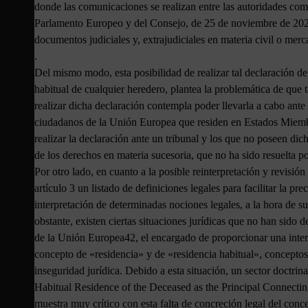
donde las comunicaciones se realizan entre las autoridades co
Parlamento Europeo y del Consejo, de 25 de noviembre de 2020,
documentos judiciales y, extrajudiciales en materia civil o merc
.
Del mismo modo, esta posibilidad de realizar tal declaración de 
habitual de cualquier heredero, plantea la problemática de que t
realizar dicha declaración contempla poder llevarla a cabo ante 
ciudadanos de la Unión Europea que residen en Estados Miembr
realizar la declaración ante un tribunal y los que no poseen dich
de los derechos en materia sucesoria, que no ha sido resuelta por
Por otro lado, en cuanto a la posible reinterpretación y revisi
artículo 3 un listado de definiciones legales para facilitar la p
interpretación de determinadas nociones legales, a la hora de 
obstante, existen ciertas situaciones jurídicas que no han sido d
de la Unión Europea42, el encargado de proporcionar una inter
concepto de «residencia» y de «residencia habitual», conceptos
inseguridad jurídica. Debido a esta situación, un sector doctrin
Habitual Residence of the Deceased as the Principal Connectin
muestra muy crítico con esta falta de concreción legal del conc