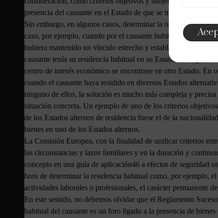
consideración, como criterios objetivos y subjetivos, todos los h
presencia del causante en el Estado de que se trate, así como l
Sin embargo, en algunos casos, determinar la residencia habitu
Acep
caso, por ejemplo, cuando por el causante hubiese trasladado s
hubiera mantenido un vínculo estrecho y estable con el Estado d
causante tenía su residencia habitual en su Estado de origen, en 
centro de interés económico se encontrase en otro Estado. En ot
cuando el causante haya residido en diversos Estados alternati
ninguno de ellos, la solución es mucho más compleja y precisa de
situación concreta. Un ejemplo de uno de los criterios objetivos
de los Estados alternos de residencia fuese el de la nacionalidad 
bienes en uno de los Estados alternos.
La Comisión Europea, con la finalidad de unificar criterios ent
las circunstancias y lazos familiares y en la duración y conti
concepto en una guía de aplicación46 a efectos de seguridad so
hora de determinar la residencia habitual como, por ejemplo, el
actividades laborales o profesionales, el carácter permanente de
En este sentido, no debemos olvidar que el Reglamento Sucesori
habitual del causante es un foro ligado a la presencia de bienes