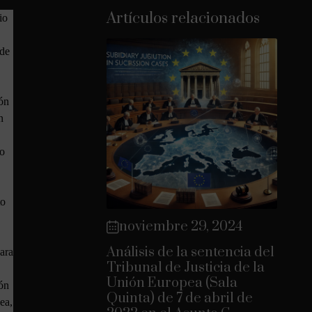
Artículos relacionados
io
 de
ión
n
lo
to
noviembre 29, 2024
Análisis de la sentencia del
para
Tribunal de Justicia de la
Unión Europea (Sala
ión
Quinta) de 7 de abril de
ea,