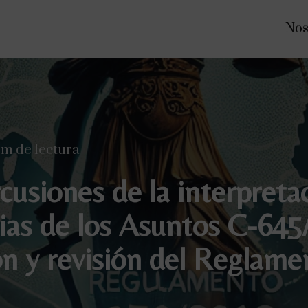
Nos
0m de lectura
usiones de la interpretac
cias de los Asuntos C-645
ión y revisión del Reglam