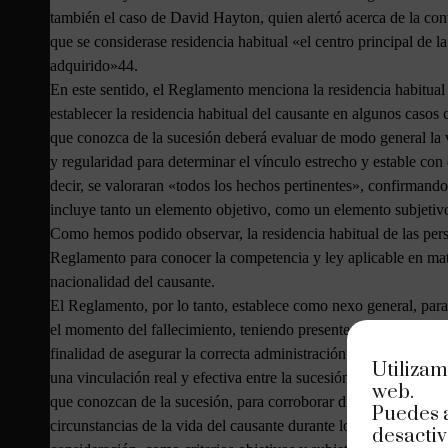
también el caso de David Hayton, quien alertó acerca de la co
que se considerase residencia habitual «el centro principal de 
adquirido»44.
En este sentido, el Reglamento menciona la residencia habitual
establecer la residencia habitual del causante en algunos casos 
que conozca de la sucesión deberá evaluar de modo general la 
y regularidad para determinar el vínculo estrecho y estable co
decir, se valoraran «todos los hechos pertinentes», confirmando 
incluye tanto un elemento objetivo, como un elemento subjetiv
Como hemos podido observar, la residencia habitual de las person
Reglamento para conocer la competencia y ley aplicable en materi
nacionalidad del causante.
El Reglamento, por lo tanto, establece como nexo general, para 
el momento del fallecimiento, teniendo presente la creciente m
finalidad de asegurar la correcta administración de justicia en la
Utilizam
una vinculación real y efectiva entre la sucesión y el Estado M
web.
que conozcan de la sucesión, para corroborar dicha vinculación
Puedes 
circunstancias de la vida del causante durante los años preced
desactiv