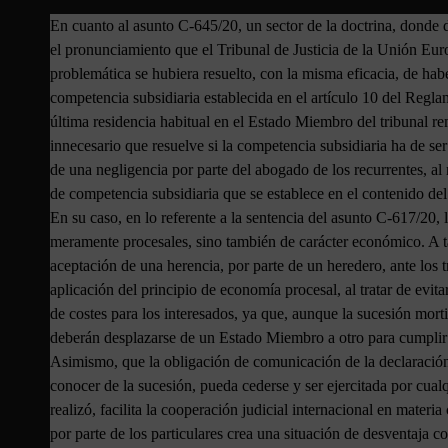
En cuanto al asunto C-645/20, un sector de la doctrina, donde
el pronunciamiento que el Tribunal de Justicia de la Unión Euro
problemática se hubiera resuelto, con la misma eficacia, de hab
competencia subsidiaria establecida en el artículo 10 del Regla
última residencia habitual en el Estado Miembro del tribunal r
innecesario que resuelve si la competencia subsidiaria ha de se
de una negligencia por parte del abogado de los recurrentes, al 
de competencia subsidiaria que se establece en el contenido del 
En su caso, en lo referente a la sentencia del asunto C-617/20, 
meramente procesales, sino también de carácter económico. A tal
aceptación de una herencia, por parte de un heredero, ante los 
aplicación del principio de economía procesal, al tratar de evita
de costes para los interesados, ya que, aunque la sucesión morti
deberán desplazarse de un Estado Miembro a otro para cumplir co
Asimismo, que la obligación de comunicación de la declaración d
conocer de la sucesión, pueda cederse y ser ejercitada por cualq
realizó, facilita la cooperación judicial internacional en materia
por parte de los particulares crea una situación de desventaja c