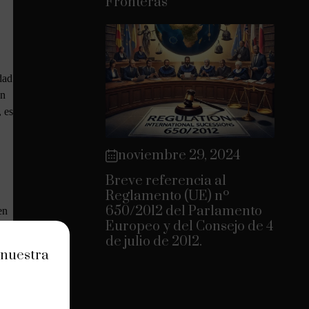
Fronteras
dad
ón
 es
noviembre 29, 2024
Breve referencia al
Reglamento (UE) nº
650/2012 del Parlamento
en
Europeo y del Consejo de 4
de julio de 2012.
 nuestra
ales