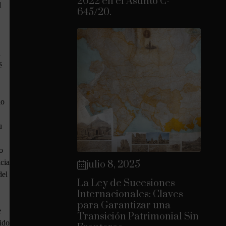
2022 en el Asunto C-
l
645/20.
a
é
io
u
o
icia
julio 8, 2025
del
La Ley de Sucesiones
Internacionales: Claves
para Garantizar una
e
Transición Patrimonial Sin
sido