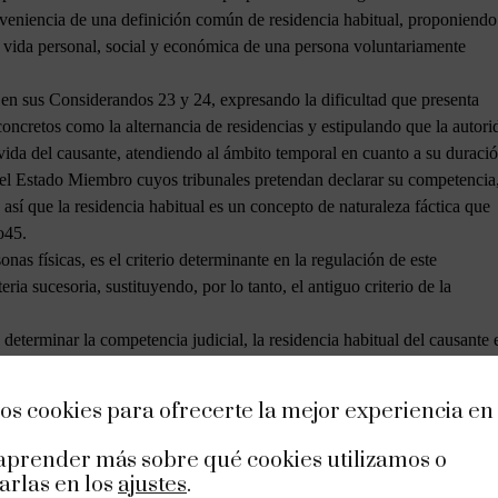
nveniencia de una definición común de residencia habitual, proponiendo
la vida personal, social y económica de una persona voluntariamente
 en sus Considerandos 23 y 24, expresando la dificultad que presenta
concretos como la alternancia de residencias y estipulando que la autori
vida del causante, atendiendo al ámbito temporal en cuanto a su duraci
n el Estado Miembro cuyos tribunales pretendan declarar su competencia,
así que la residencia habitual es un concepto de naturaleza fáctica que
o45.
as físicas, es el criterio determinante en la regulación de este
a sucesoria, sustituyendo, por lo tanto, el antiguo criterio de la
determinar la competencia judicial, la residencia habitual del causante 
ovilidad de los ciudadanos en el seno de la Unión Europea y con la
 integridad del territorio de la Unión garantizando, para ello, que exista
os cookies para ofrecerte la mejor experiencia en
iembro en que se ejerce la competencia para conocer de ella. Los tribun
, estrecha y estable, deberán proceder a una evaluación general de las
aprender más sobre qué cookies utilizamos o
entes a su fallecimiento y en el momento del mismo, tomando en
arlas en los
ajustes
.