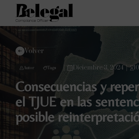
Volver
Diciembre 3, 2024
1
Autor
Tags
Consecuencias y reperc
el TJUE en las senten
posible reinterpretac