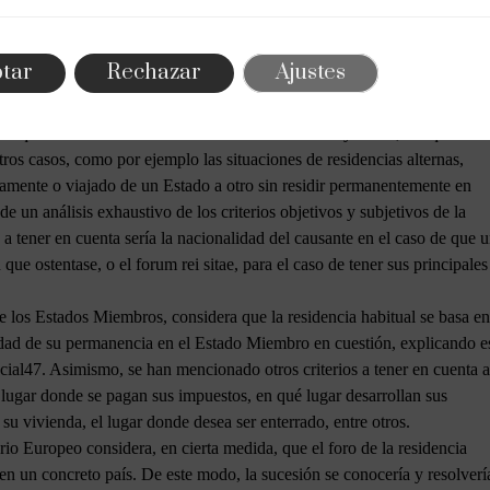
echos pertinentes, en particular la duración y la regularidad de la
as condiciones y los motivos de dicha presencia (animus manendi).
al del causante puede ser una tarea muy compleja y densa. Ese sería el
tar
Rechazar
Ajustes
u residencia a otro país por motivos profesionales o económicos, pero
e su nacionalidad. En esas situaciones, podría considerarse que el
el que estaba situado su centro de interés familiar y social, aunque su
ros casos, como por ejemplo las situaciones de residencias alternas,
vamente o viajado de un Estado a otro sin residir permanentemente en
 un análisis exhaustivo de los criterios objetivos y subjetivos de la
 a tener en cuenta sería la nacionalidad del causante en el caso de que 
que ostentase, o el forum rei sitae, para el caso de tener sus principales
re los Estados Miembros, considera que la residencia habitual se basa en
nuidad de su permanencia en el Estado Miembro en cuestión, explicando e
cial47. Asimismo, se han mencionado otros criterios a tener en cuenta a
 lugar donde se pagan sus impuestos, en qué lugar desarrollan sus
 su vivienda, el lugar donde desea ser enterrado, entre otros.
o Europeo considera, en cierta medida, que el foro de la residencia
 en un concreto país. De este modo, la sucesión se conocería y resolverí