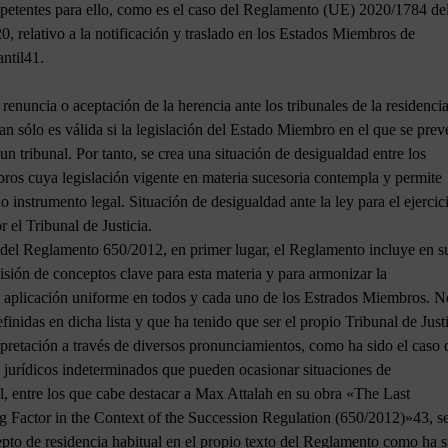
mpetentes para ello, como es el caso del Reglamento (UE) 2020/1784 de
 relativo a la notificación y traslado en los Estados Miembros de
antil41.
renuncia o aceptación de la herencia ante los tribunales de la residenci
an sólo es válida si la legislación del Estado Miembro en el que se prev
un tribunal. Por tanto, se crea una situación de desigualdad entre los
os cuya legislación vigente en materia sucesoria contempla y permite
o instrumento legal. Situación de desigualdad ante la ley para el ejercic
 el Tribunal de Justicia.
ón del Reglamento 650/2012, en primer lugar, el Reglamento incluye en s
recisión de conceptos clave para esta materia y para armonizar la
su aplicación uniforme en todos y cada uno de los Estrados Miembros. N
efinidas en dicha lista y que ha tenido que ser el propio Tribunal de Just
pretación a través de diversos pronunciamientos, como ha sido el caso 
 jurídicos indeterminados que pueden ocasionar situaciones de
al, entre los que cabe destacar a Max Attalah en su obra «The Last
g Factor in the Context of the Succession Regulation (650/2012)»43, s
epto de residencia habitual en el propio texto del Reglamento como ha 