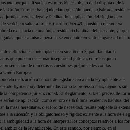
ausante porque allí suelen estar los bienes objeto de la disputa o de la
de la Unión Europea ha dejado claro que sólo puede existir una residenc
ad jurídica, certeza legal y facilitando la aplicación del Reglamento
nde se debe resaltar a Luis F. Carrillo Pozo49, considera que no era
obre la existencia de una única residencia habitual del causante, ya que
 ligada a que esa misma persona se encuentre en varios lugares al mism
ta de definiciones contempladas en su artículo 3, para facilitar la
dos que puedan ocasionar inseguridad jurídica, entre los que se
 la presentación de numerosas cuestiones prejudiciales con los
 la Unión Europea.
creta matización a la hora de legislar acerca de la ley aplicable a la
uciendo figuras muy determinadas como la professio iuris, dejando, sin
de la competencia jurisdiccional. El Reglamento, si bien precisa de for
serían de aplicación, como el foro de la última residencia habitual del
an la masa hereditaria, o el foro de necesidad, resulta palpable la exten
ble a la sucesión y la obligatoriedad y rigidez existente a la hora de eleg
o la ambigüedad a la hora de interpretar los conceptos relativos a los for
el ámbito de la ley aplicable. En este sentido, por ejemplo, en el