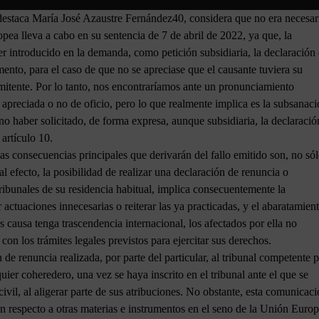
 destaca María José Azaustre Fernández40, considera que no era necesar
pea lleva a cabo en su sentencia de 7 de abril de 2022, ya que, la
er introducido en la demanda, como petición subsidiaria, la declaración
mento, para el caso de que no se apreciase que el causante tuviera su
emitente. Por lo tanto, nos encontraríamos ante un pronunciamiento
r apreciada o no de oficio, pero lo que realmente implica es la subsanac
no haber solicitado, de forma expresa, aunque subsidiaria, la declaració
artículo 10.
las consecuencias principales que derivarán del fallo emitido son, no só
 efecto, la posibilidad de realizar una declaración de renuncia o
tribunales de su residencia habitual, implica consecuentemente la
r actuaciones innecesarias o reiterar las ya practicadas, y el abaratamien
s causa tenga trascendencia internacional, los afectados por ella no
n los trámites legales previstos para ejercitar sus derechos.
e renuncia realizada, por parte del particular, al tribunal competente 
uier coheredero, una vez se haya inscrito en el tribunal ante el que se
 civil, al aligerar parte de sus atribuciones. No obstante, esta comunicac
on respecto a otras materias e instrumentos en el seno de la Unión Europ