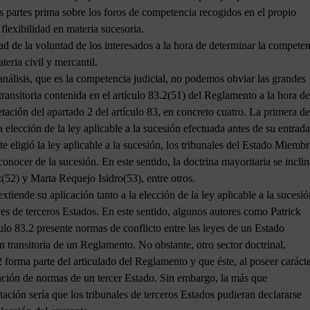
s partes prima sobre los foros de competencia recogidos en el propio
flexibilidad en materia sucesoria.
tad de la voluntad de los interesados a la hora de determinar la compete
eria civil y mercantil.
 análisis, que es la competencia judicial, no podemos obviar las grandes
 transitoria contenida en el artículo 83.2(51) del Reglamento a la hora de
retación del apartado 2 del artículo 83, en concreto cuatro. La primera de
a elección de la ley aplicable a la sucesión efectuada antes de su entrad
te eligió la ley aplicable a la sucesión, los tribunales del Estado Miemb
onocer de la sucesión. En este sentido, la doctrina mayoritaria se inclin
(52) y Marta Requejo Isidro(53), entre otros.
extiende su aplicación tanto a la elección de la ley aplicable a la sucesió
s de terceros Estados. En este sentido, algunos autores como Patrick
culo 83.2 presente normas de conflicto entre las leyes de un Estado
n transitoria de un Reglamento. No obstante, otro sector doctrinal,
2 forma parte del articulado del Reglamento y que éste, al poseer caráct
icación de normas de un tercer Estado. Sin embargo, la más que
tación sería que los tribunales de terceros Estados pudieran declararse