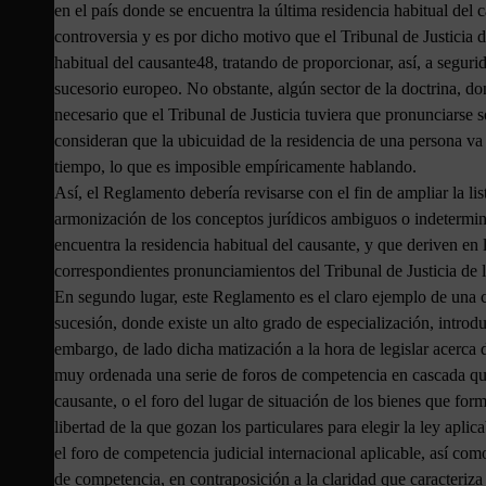
en el país donde se encuentra la última residencia habitual del c
controversia y es por dicho motivo que el Tribunal de Justicia 
habitual del causante48, tratando de proporcionar, así, a segurid
sucesorio europeo. No obstante, algún sector de la doctrina, do
necesario que el Tribunal de Justicia tuviera que pronunciarse s
consideran que la ubicuidad de la residencia de una persona va
tiempo, lo que es imposible empíricamente hablando.
Así, el Reglamento debería revisarse con el fin de ampliar la lis
armonización de los conceptos jurídicos ambiguos o indetermina
encuentra la residencia habitual del causante, y que deriven en
correspondientes pronunciamientos del Tribunal de Justicia de
En segundo lugar, este Reglamento es el claro ejemplo de una con
sucesión, donde existe un alto grado de especialización, introd
embargo, de lado dicha matización a la hora de legislar acerca 
muy ordenada una serie de foros de competencia en cascada que 
causante, o el foro del lugar de situación de los bienes que form
libertad de la que gozan los particulares para elegir la ley aplica
el foro de competencia judicial internacional aplicable, así com
de competencia, en contraposición a la claridad que caracteriza 