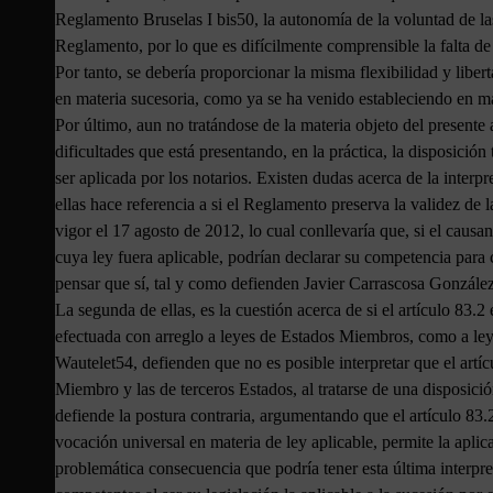
Reglamento Bruselas I bis50, la autonomía de la voluntad de la
Reglamento, por lo que es difícilmente comprensible la falta de 
Por tanto, se debería proporcionar la misma flexibilidad y liber
en materia sucesoria, como ya se ha venido estableciendo en mat
Por último, aun no tratándose de la materia objeto del presente
dificultades que está presentando, en la práctica, la disposición
ser aplicada por los notarios. Existen dudas acerca de la interp
ellas hace referencia a si el Reglamento preserva la validez de l
vigor el 17 agosto de 2012, lo cual conllevaría que, si el causan
cuya ley fuera aplicable, podrían declarar su competencia para c
pensar que sí, tal y como defienden Javier Carrascosa González
La segunda de ellas, es la cuestión acerca de si el artículo 83.2 
efectuada con arreglo a leyes de Estados Miembros, como a leye
Wautelet54, defienden que no es posible interpretar que el artí
Miembro y las de terceros Estados, al tratarse de una disposició
defiende la postura contraria, argumentando que el artículo 83.
vocación universal en materia de ley aplicable, permite la apl
problemática consecuencia que podría tener esta última interpre