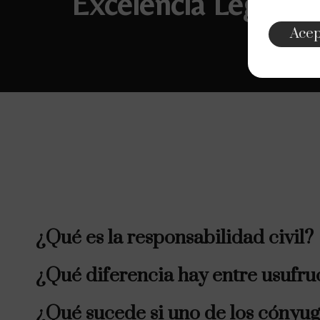
Excelencia Legal
Acep
¿Qué es la responsabilidad civil?
¿Qué diferencia hay entre usufru
¿Qué sucede si uno de los cónyug