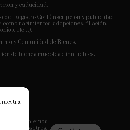
pción y caducidad.
 del Registro Civil (inscripción y publicidad
s como nacimientos, adopciones, filiación,
nios, etc…).
inio y Comunidad de Bienes.
ión de bienes muebles e inmuebles.
 nuestra
as a tus problemas
nte para nosotros,