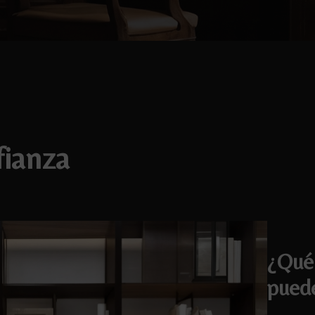
fianza
¿Qué 
puede