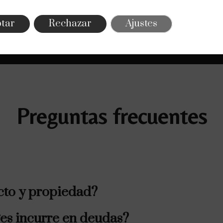
por lo que te diremos, con sinceridad, si tu pro
no, solución.
tar
Rechazar
Ajustes
Preguntas frecuentes
cto y propiedad?
es incurre en deudas?