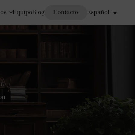
ios
Equipo
Blog
Contacto
Español
la
on