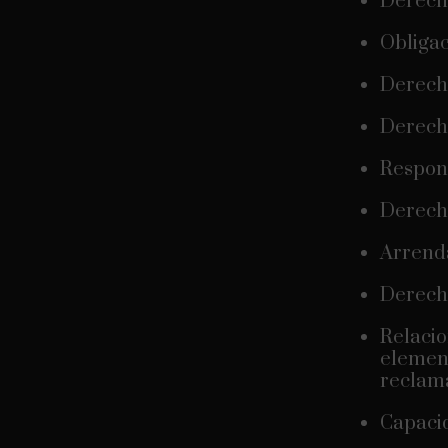
Derecho
Obligac
Derecho
Derecho
Respons
Derecho
Arrenda
Derech
Relacio
elemen
reclama
Capacid