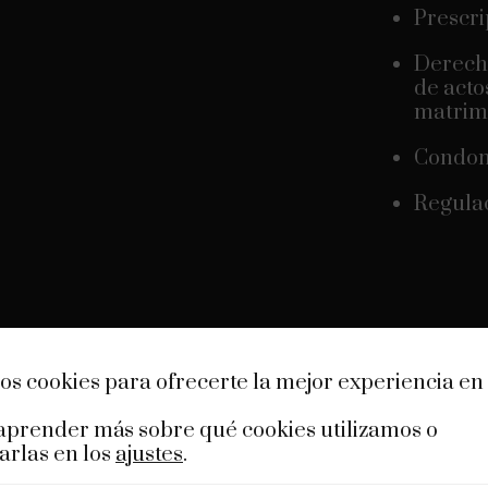
Prescri
Derecho
de acto
matrimo
Condom
Regulac
os cookies para ofrecerte la mejor experiencia en
aprender más sobre qué cookies utilizamos o
arlas en los
ajustes
.
En Belegal, damos soluciones eficaces y rápid
legales, sin engaños. La honestidad es importa