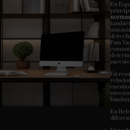
En Espa
princip
normas 
también
autonó
derecho
País Va
comuni
determi
sucesio
En resu
relacio
cuestio
sucesor
fundam
En Bele
diferen