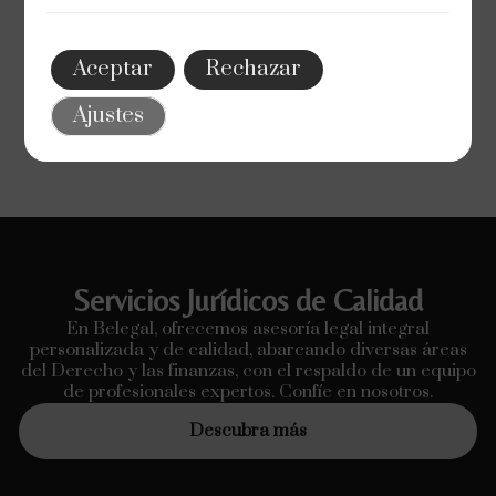
La Transformación del Derecho de Familia en
Tiempos Modernos: Claves para la Adaptación
Explora la evolución del Derecho de Familia y su
Aceptar
Rechazar
adaptación a las nuevas realidades y derechos
humanos.
Ajustes
Servicios Jurídicos de Calidad
En Belegal, ofrecemos asesoría legal integral
personalizada y de calidad, abarcando diversas áreas
del Derecho y las finanzas, con el respaldo de un equipo
de profesionales expertos. Confíe en nosotros.
Descubra más