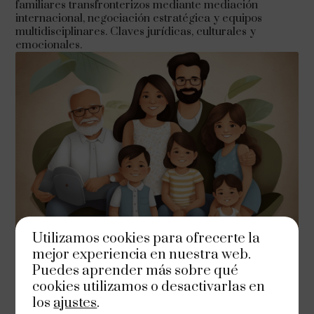
familiares transfronterizos mediante mediación
internacional, negociación estratégica y equipos
multidisciplinares. Claves jurídicas, culturales y
emocionales.
Utilizamos cookies para ofrecerte la
mejor experiencia en nuestra web.
Puedes aprender más sobre qué
cookies utilizamos o desactivarlas en
enero 14, 2026
Tiempo de lectura:7 minutos
los
ajustes
.