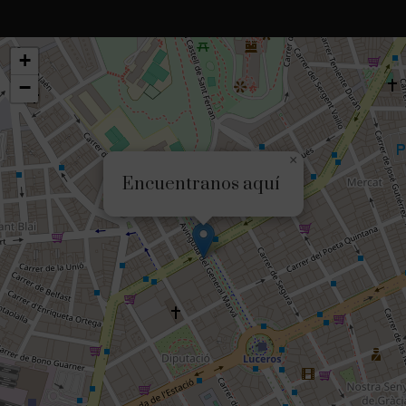
+
−
×
Encuentranos aquí