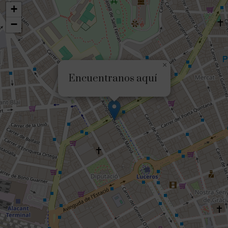
+
−
×
Encuentranos aquí