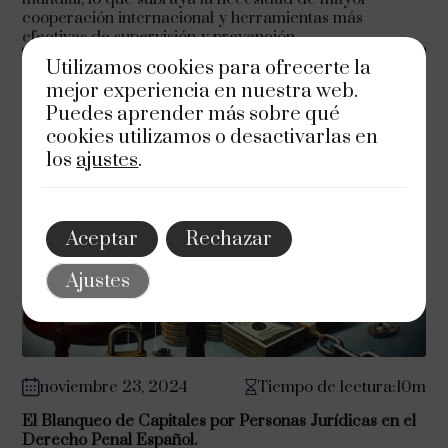
cooperación internacional y herramientas más
efectivas de supervisión y prevención.
Utilizamos cookies para ofrecerte la
mejor experiencia en nuestra web.
Puedes aprender más sobre qué
cookies utilizamos o desactivarlas en
los
ajustes
.
Aceptar
Rechazar
Ajustes
noviembre 23, 2024
Tiempo de lectura:10m
El Blanqueo de Capitales por Personas Jurídicas en el
Derecho Penal Español.