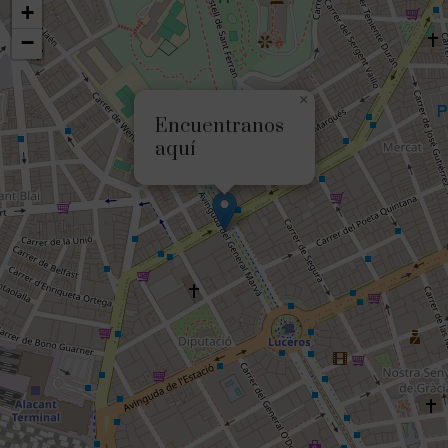
+
−
×
Encuentranos
aquí