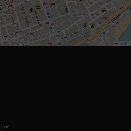
Leaflet
ados.