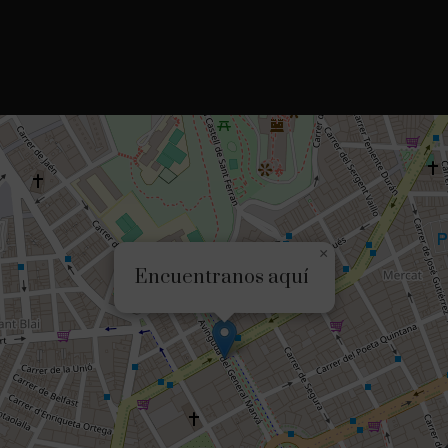
×
Encuentranos aquí