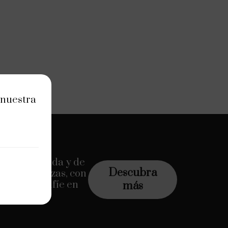
 nuestra
 personalizada y de
Descubra
y las finanzas, con
pertos. Confíe en
más