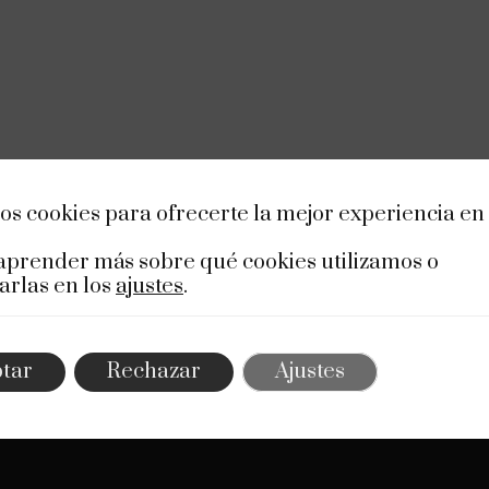
os cookies para ofrecerte la mejor experiencia en
aprender más sobre qué cookies utilizamos o
arlas en los
ajustes
.
de
En Belegal, ofrecemos asesoría legal integral
tar
Rechazar
Ajustes
calidad, abarcando diversas áreas del Derecho 
el respaldo de un equipo de profesionales ex
nosotros.