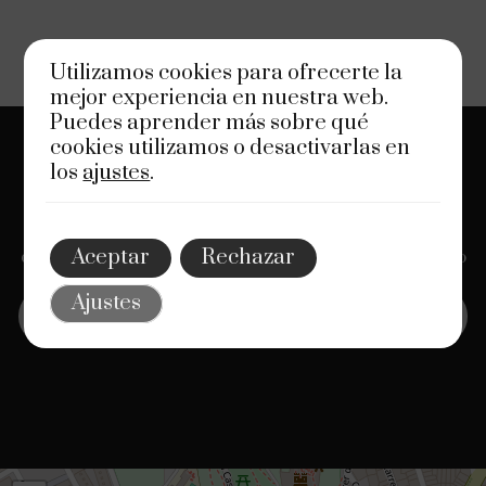
Utilizamos cookies para ofrecerte la
mejor experiencia en nuestra web.
Puedes aprender más sobre qué
cookies utilizamos o desactivarlas en
los
ajustes
.
Servicios Jurídicos de Calidad
En Belegal, ofrecemos asesoría legal integral
personalizada y de calidad, abarcando diversas áreas
Aceptar
Rechazar
del Derecho y las finanzas, con el respaldo de un equipo
de profesionales expertos. Confíe en nosotros.
Ajustes
Descubra más