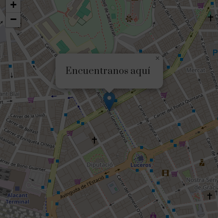
+
−
×
Encuentranos aquí