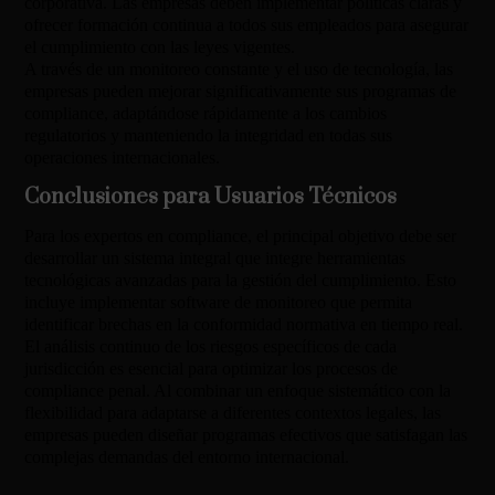
corporativa. Las empresas deben implementar políticas claras y
ofrecer formación continua a todos sus empleados para asegurar
el cumplimiento con las leyes vigentes.
A través de un monitoreo constante y el uso de tecnología, las
empresas pueden mejorar significativamente sus programas de
compliance, adaptándose rápidamente a los cambios
regulatorios y manteniendo la integridad en todas sus
operaciones internacionales.
Conclusiones para Usuarios Técnicos
Para los expertos en compliance, el principal objetivo debe ser
desarrollar un sistema integral que integre herramientas
tecnológicas avanzadas para la gestión del cumplimiento. Esto
incluye implementar software de monitoreo que permita
identificar brechas en la conformidad normativa en tiempo real.
El análisis continuo de los riesgos específicos de cada
jurisdicción es esencial para optimizar los procesos de
compliance penal. Al combinar un enfoque sistemático con la
flexibilidad para adaptarse a diferentes contextos legales, las
empresas pueden diseñar programas efectivos que satisfagan las
complejas demandas del entorno internacional.