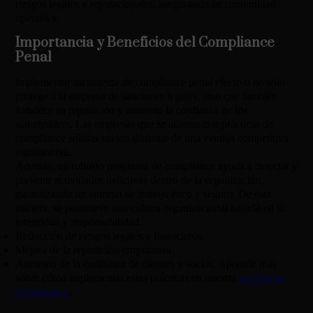
riesgos legales y reputacionales, asegurando su continuidad
operativa.
Importancia y Beneficios del Compliance
Penal
Implementar un sistema de compliance penal efectivo no solo
protege a la empresa de sanciones legales, sino que también
fortalece su reputación y aumenta la confianza de los
stakeholders. Las empresas que se alinean con prácticas de
compliance sólidas suelen disfrutar de una ventaja competitiva
significativa.
Además, un robusto programa de compliance ayuda a detectar y
prevenir actividades delictivas dentro de la organización,
garantizando un entorno de trabajo ético y seguro. De esta
manera, se promueve una cultura organizacional basada en la
integridad y responsabilidad.
Reducción de riesgos legales y financieros.
Mejora de la reputación corporativa.
Aumento de la confianza de clientes y socios. Aprende más
sobre cómo implementar estas prácticas en nuestra
sección de
Compliance
.