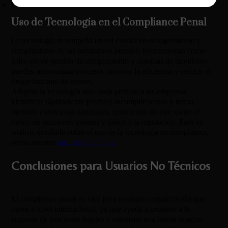
Formación continua.
Uso de Tecnología en el Compliance Penal
La tecnología desempeña un rol crucial en el seguimiento y
cumplimiento de las normativas penales. Herramientas como
software de gestión de cumplimiento y sistemas de monitoreo
pueden automatizar procesos, mejorar la eficiencia y reducir el
riesgo humano de errores.
Adoptar la tecnología adecuada permite a las empresas
identificar rápidamente posibles incumplimientos y tomar
medidas correctivas oportunas, reduciendo de este modo el
riesgo de sanciones penales y daños a la reputación. Para un
análisis detallado sobre el uso de la tecnología en compliance,
revisa nuestro
análisis en el blog
.
Conclusiones para Usuarios No Técnicos
El compliance penal es vital para cualquier organización que
opere a nivel internacional, ya que ayuda a proteger a la
empresa de sanciones legales y mantiene una buena imagen