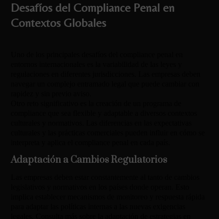
Desafíos del Compliance Penal en
Contextos Globales
Uno de los principales desafíos del compliance penal en
entornos internacionales es la variabilidad de las leyes y
regulaciones en diferentes jurisdicciones. Las empresas deben
navegar un complejo entramado legal que puede cambiar con
rapidez y sin previo aviso.
Otro reto significativo es la creación de un programa de
compliance que sea flexible y adaptable a diversos contextos
culturales y normativos. Las diferencias en las expectativas
culturales y las prácticas comerciales pueden influir en cómo se
interpreta y aplica el compliance penal en cada país.
Adaptación a Cambios Regulatorios
Las empresas deben estar constantemente al tanto de cambios
legislativos y normativos en los países donde operan. Esto
implica establecer mecanismos de monitoreo y respuesta rápida
para adaptar las políticas internas a las nuevas exigencias
legales. Consulta más sobre la adaptación de estrategias en